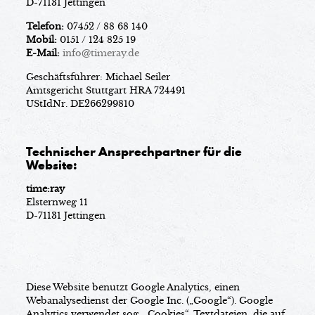
D-71131 Jettingen
Telefon:
07452 / 88 68 140
Mobil:
0151 / 124 825 19
E-Mail:
info@timeray.de
Geschäftsführer: Michael Seiler
Amtsgericht Stuttgart HRA 724491
UStIdNr. DE266299810
Technischer Ansprechpartner für die
Website:
time:ray
Elsternweg 11
D-71131 Jettingen
Diese Website benutzt Google Analytics, einen
Webanalysedienst der Google Inc. („Google“). Google
Analytics verwendet sog. „Cookies“, Textdateien, die auf